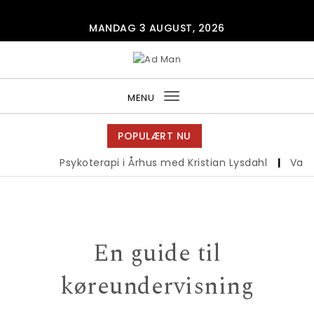
Skip to content
MANDAG 3 AUGUST, 2026
Ad Man
MENU
Toggle
navigation
POPULÆRT NU
Psykoterapi i Århus med Kristian Lysdahl
|
Vandre
En guide til
køreundervisning