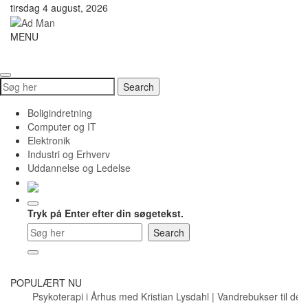
Skip
tirsdag 4 august, 2026
to
content
Ad
MENU
Toggle
Man
navigati
Search
Search
for:
Boligindretning
Computer og IT
Elektronik
Industri og Erhverv
Uddannelse og Ledelse
Tryk på Enter efter din søgetekst.
POPULÆRT NU
Psykoterapi i Århus med Kristian Lysdahl
|
Vandrebukser til det a