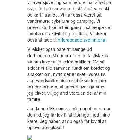
vi laver sjove ting sammen. Vi har stået på
ski, stået på snowboard, stået på vandski
og kørt i slange. Vi har også været på
vandreture, cykelture og camping. Vi
prøver stort set alt én gang – så længe det
indebærer aktivitet og friluftsliv. Vi elsker
også at tage til
hillerødgade svømmehal
.
Vi elsker også bare at hænge ud
derhjemme. Min mor er en fantastisk kok,
så hun laver altid lækre måltider. Og så
sidder vi alle sammen rundt om bordet og
snakker om, hvad der er sket i vores liv.
Jeg værdsætter disse øjeblikke, fordi de
minder mig om, at uanset hvor gammel
jeg bliver, vil jeg altid være en del af min
familie.
Jeg kunne ikke ønske mig noget mere end
den tid, jeg får lov til at tilbringe med mine
kære. Jeg håber, at du også får lov til at
opleve den glæde!