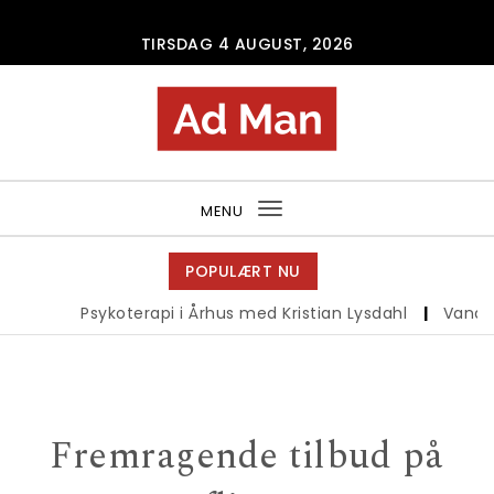
Skip to content
TIRSDAG 4 AUGUST, 2026
Ad Man
MENU
Toggle
navigation
POPULÆRT NU
Psykoterapi i Århus med Kristian Lysdahl
|
Vandrebu
Fremragende tilbud på