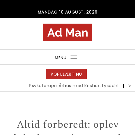
Skip to content
MANDAG 10 AUGUST, 2026
Ad Man
MENU
Toggle
navigation
POPULÆRT NU
Psykoterapi i Århus med Kristian Lysdahl
|
Vand
Altid forberedt: oplev