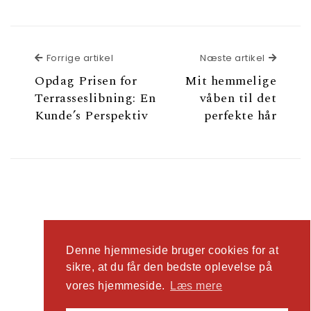
Forrige artikel
Næste a
Forrige artikel
Næste artikel
Opdag Prisen for
Mit hemmelige
Terrasseslibning: En
våben til det
Kunde’s Perspektiv
perfekte hår
Denne hjemmeside bruger cookies for at
sikre, at du får den bedste oplevelse på
2026
Ad Man
| Tema lavet af
Spiracle Themes
vores hjemmeside.
Læs mere