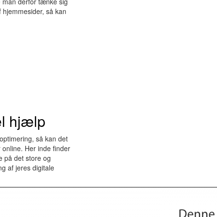
ne man derfor tænke sig
f hjemmesider, så kan
l hjælp
optimering, så kan det
online. Her inde finder
e på det store og
 af jeres digitale