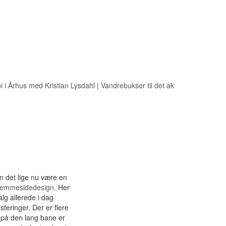
 Århus med Kristian Lysdahl
|
Vandrebukser til det aktive udeliv
|
Bæredyg
n det lige nu være en
jemmesidedesign
. Her
lg allerede i dag
eringer. Der er flere
r på den lang bane er