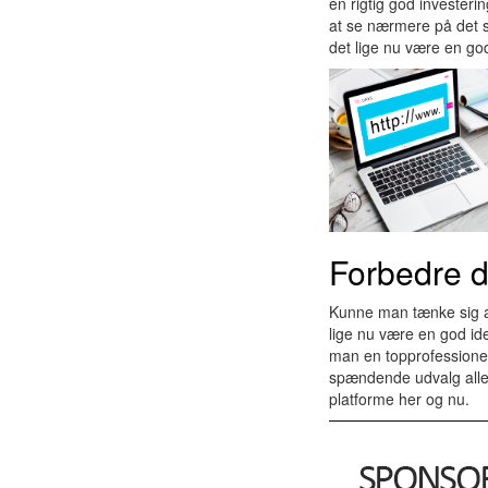
en rigtig god investeri
at se nærmere på det s
det lige nu være en g
Forbedre d
Kunne man tænke sig at
lige nu være en god id
man en topprofessionel 
spændende udvalg aller
platforme her og nu.