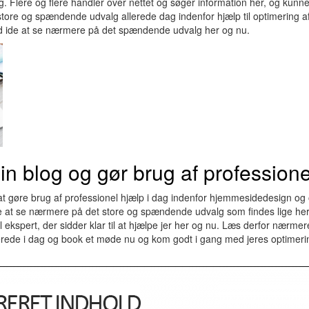
ng. Flere og flere handler over nettet og søger information her, og kun
tore og spændende udvalg allerede dag indenfor hjælp til optimering a
od ide at se nærmere på det spændende udvalg her og nu.
in blog og gør brug af professione
 gøre brug af professionel hjælp i dag indenfor hjemmesidedesign og 
e at se nærmere på det store og spændende udvalg som findes lige her 
ekspert, der sidder klar til at hjælpe jer her og nu. Læs derfor nærmer
ede i dag og book et møde nu og kom godt i gang med jeres optimering