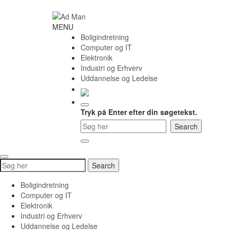
Skip
to
content
Ad
MENU
Man
Boligindretning
Computer og IT
Elektronik
Industri og Erhverv
Uddannelse og Ledelse
Tryk på Enter efter din søgetekst.
Search
Search
for:
Boligindretning
Computer og IT
Elektronik
Industri og Erhverv
Uddannelse og Ledelse