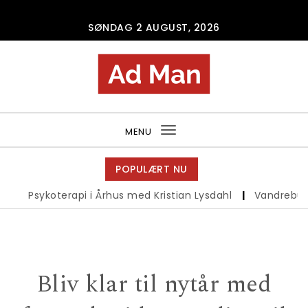
Skip to content
SØNDAG 2 AUGUST, 2026
Ad Man
MENU
Toggle
navigation
POPULÆRT NU
Psykoterapi i Århus med Kristian Lysdahl
|
Vandrebukser
Bliv klar til nytår med