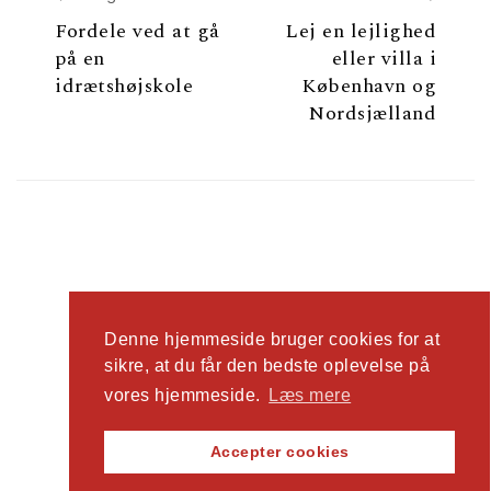
Fordele ved at gå
Lej en lejlighed
på en
eller villa i
idrætshøjskole
København og
Nordsjælland
Denne hjemmeside bruger cookies for at
sikre, at du får den bedste oplevelse på
2026
Ad Man
| Tema lavet af
Spiracle Themes
vores hjemmeside.
Læs mere
Accepter cookies