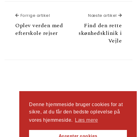
Forrige artikel
Næste a
Forrige artikel
Næste artikel
Oplev verden med
Find den rette
efterskole rejser
skønhedsklinik i
Vejle
Denne hjemmeside bruger cookies for at
2026
Ad Man
| Tema lavet af
Spiracle Themes
sikre, at du får den bedste oplevelse på
vores hjemmeside.
Læs mere
Accepter cookies