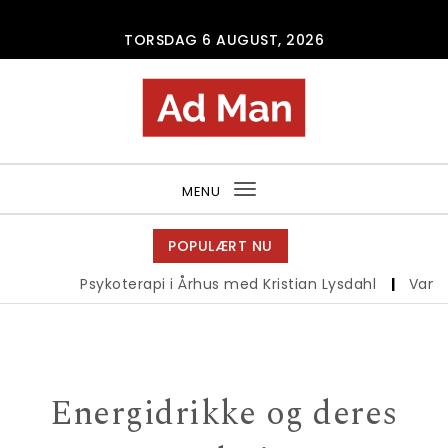
Skip to content
TORSDAG 6 AUGUST, 2026
Ad Man
MENU
Toggle
navigation
POPULÆRT NU
Psykoterapi i Århus med Kristian Lysdahl
|
Vandreb
Energidrikke og deres