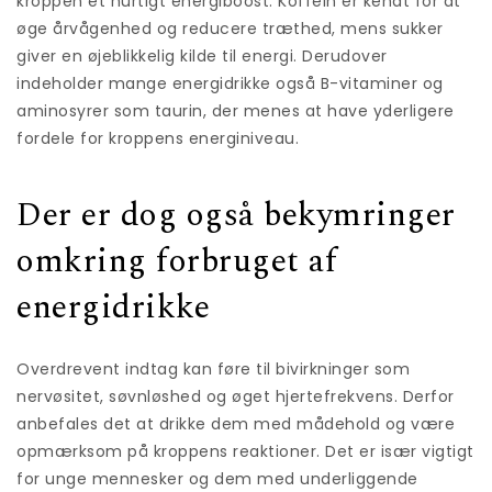
kroppen et hurtigt energiboost. Koffein er kendt for at
øge årvågenhed og reducere træthed, mens sukker
giver en øjeblikkelig kilde til energi. Derudover
indeholder mange energidrikke også B-vitaminer og
aminosyrer som taurin, der menes at have yderligere
fordele for kroppens energiniveau.
Der er dog også bekymringer
omkring forbruget af
energidrikke
Overdrevent indtag kan føre til bivirkninger som
nervøsitet, søvnløshed og øget hjertefrekvens. Derfor
anbefales det at drikke dem med mådehold og være
opmærksom på kroppens reaktioner. Det er især vigtigt
for unge mennesker og dem med underliggende