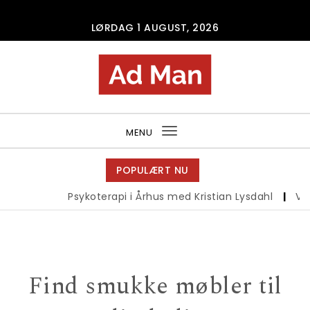
Skip to content
LØRDAG 1 AUGUST, 2026
Ad Man
MENU
Toggle
navigation
POPULÆRT NU
Psykoterapi i Århus med Kristian Lysdahl
|
Vand
Find smukke møbler til