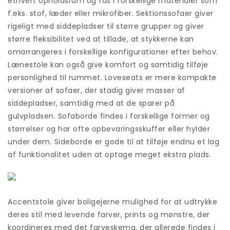
ethvert opholdsrum og fås i forskellige materialer som
f.eks. stof, læder eller mikrofiber. Sektionssofaer giver
rigeligt med siddepladser til større grupper og giver
større fleksibilitet ved at tillade, at stykkerne kan
omarrangeres i forskellige konfigurationer efter behov.
Lænestole kan også give komfort og samtidig tilføje
personlighed til rummet. Loveseats er mere kompakte
versioner af sofaer, der stadig giver masser af
siddepladser, samtidig med at de sparer på
gulvpladsen. Sofaborde findes i forskellige former og
størrelser og har ofte opbevaringsskuffer eller hylder
under dem. Sideborde er gode til at tilføje endnu et lag
af funktionalitet uden at optage meget ekstra plads.
Accentstole giver boligejerne mulighed for at udtrykke
deres stil med levende farver, prints og mønstre, der
koordineres med det farveskema, der allerede findes i