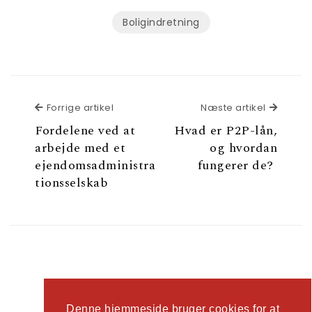
Boligindretning
Forrige artikel
Næste a
Forrige artikel
Næste artikel
Fordelene ved at
Hvad er P2P-lån,
arbejde med et
og hvordan
ejendomsadministra
fungerer de?
tionsselskab
Denne hjemmeside bruger cookies for at