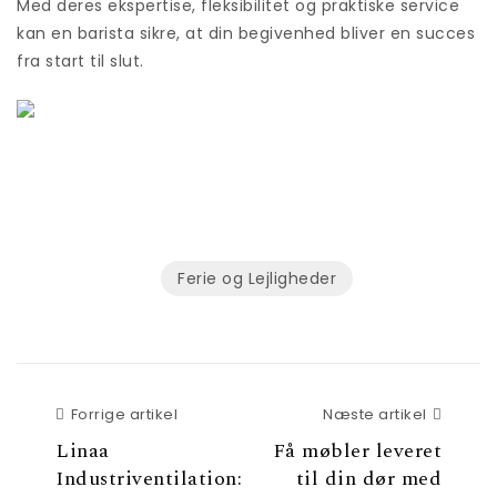
Med deres ekspertise, fleksibilitet og praktiske service
kan en barista sikre, at din begivenhed bliver en succes
fra start til slut.
Ferie og Lejligheder
Forrige artikel
Næste a
Forrige artikel
Næste artikel
Linaa
Få møbler leveret
Industriventilation:
til din dør med