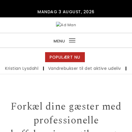
Skip to content
MANDAG 3 AUGUST, 2026
Ad Man
MENU
Toggle
navigation
POPULÆRT NU
 Kristian Lysdahl
|
Vandrebukser til det aktive udeliv
|
Bæ
Forkæl dine gæster med
professionelle