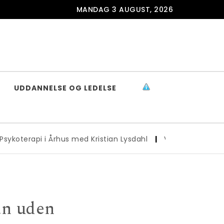
MANDAG 3 AUGUST, 2026
UDDANNELSE OG LEDELSE
oterapi i Århus med Kristian Lysdahl
|
Vandrebukser til det
ån uden