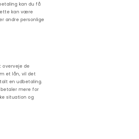
betaling kan du få
 Dette kan være
ler andre personlige
t overveje de
 et lån, vil det
alt en udbetaling.
 betaler mere for
ske situation og