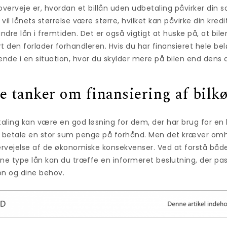
overveje er, hvordan et billån uden udbetaling påvirker din
vil lånets størrelse være større, hvilket kan påvirke din kre
ndre lån i fremtiden. Det er også vigtigt at huske på, at bile
t den forlader forhandleren. Hvis du har finansieret hele be
ende i en situation, hvor du skylder mere på bilen end dens 
e tanker om finansiering af bilk
taling kan være en god løsning for dem, der har brug for en b
t betale en stor sum penge på forhånd. Men det kræver om
rvejelse af de økonomiske konsekvenser. Ved at forstå båd
 type lån kan du træffe en informeret beslutning, der pass
on og dine behov.