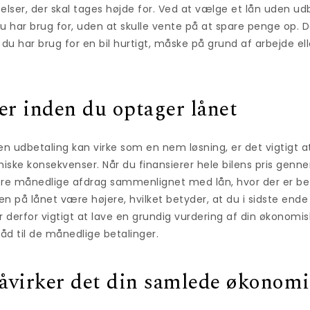
elser, der skal tages højde for. Ved at vælge et lån uden ud
 du har brug for, uden at skulle vente på at spare penge op.
s du har brug for en bil hurtigt, måske på grund af arbejde el
er inden du optager lånet
en udbetaling kan virke som en nem løsning, er det vigtigt a
ske konsekvenser. Når du finansierer hele bilens pris gennem
jere månedlige afdrag sammenlignet med lån, hvor der er bet
n på lånet være højere, hvilket betyder, at du i sidste ende
er derfor vigtigt at lave en grundig vurdering af din økonomi
 råd til de månedlige betalinger.
åvirker det din samlede økonomi