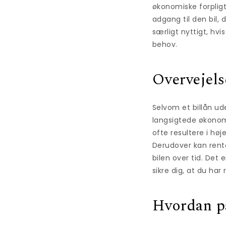
økonomiske forpligt
adgang til den bil,
særligt nyttigt, hvi
behov.
Overvejels
Selvom et billån ud
langsigtede økonomi
ofte resultere i hø
Derudover kan rente
bilen over tid. Det 
sikre dig, at du har
Hvordan p