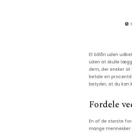
Et billån uden udbe
uden at skulle lægg
dem, der ønsker at 
betale en procentde
betyder, at du kan 
Fordele ve
En af de største fo
mange mennesker kan