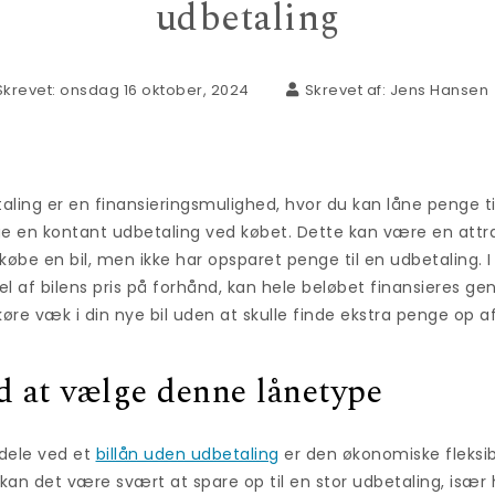
udbetaling
Skrevet: onsdag 16 oktober, 2024
Skrevet af:
Jens Hansen
taling er en finansieringsmulighed, hvor du kan låne penge til
e en kontant udbetaling ved købet. Dette kan være en attrak
købe en bil, men ikke har opsparet penge til en udbetaling. I
l af bilens pris på forhånd, kan hele beløbet finansieres ge
køre væk i din nye bil uden at skulle finde ekstra penge op 
d at vælge denne lånetype
rdele ved et
billån uden udbetaling
er den økonomiske fleksibil
 det være svært at spare op til en stor udbetaling, især h