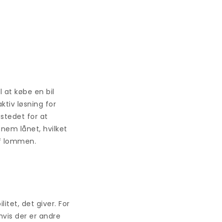
 at købe en bil
tiv løsning for
 stedet for at
nnem lånet, hvilket
af lommen.
itet, det giver. For
vis der er andre