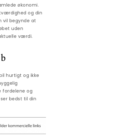
 samlede økonomi.
ditværdighed og din
n vil begynde at
løbet uden
aktuelle værdi.
øb
il hurtigt og ikke
hyggelig
e fordelene og
er bedst til din