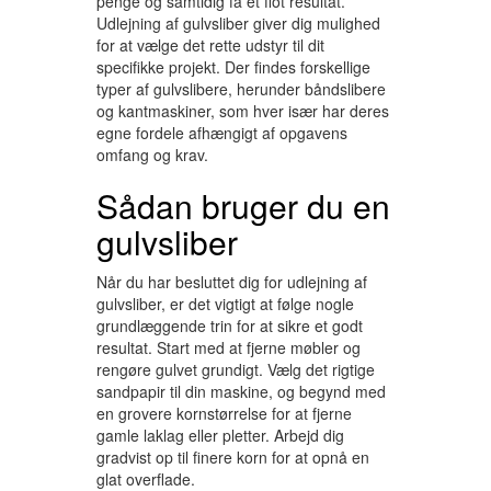
penge og samtidig få et flot resultat.
Udlejning af gulvsliber giver dig mulighed
for at vælge det rette udstyr til dit
specifikke projekt. Der findes forskellige
typer af gulvslibere, herunder båndslibere
og kantmaskiner, som hver især har deres
egne fordele afhængigt af opgavens
omfang og krav.
Sådan bruger du en
gulvsliber
Når du har besluttet dig for udlejning af
gulvsliber, er det vigtigt at følge nogle
grundlæggende trin for at sikre et godt
resultat. Start med at fjerne møbler og
rengøre gulvet grundigt. Vælg det rigtige
sandpapir til din maskine, og begynd med
en grovere kornstørrelse for at fjerne
gamle laklag eller pletter. Arbejd dig
gradvist op til finere korn for at opnå en
glat overflade.