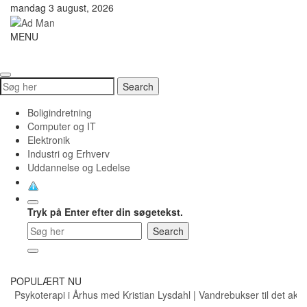
Skip
mandag 3 august, 2026
to
content
Ad
MENU
Toggle
Man
navigati
Search
Search
for:
Boligindretning
Computer og IT
Elektronik
Industri og Erhverv
Uddannelse og Ledelse
Tryk på Enter efter din søgetekst.
POPULÆRT NU
Psykoterapi i Århus med Kristian Lysdahl
|
Vandrebukser til det aktiv