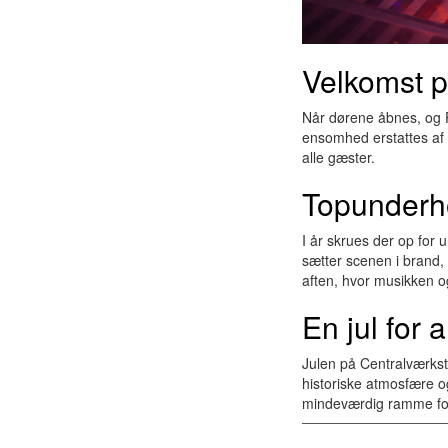
Velkomst p
Når dørene åbnes, og P
ensomhed erstattes af f
alle gæster.
Topunderh
I år skrues der op fo
sætter scenen i brand, 
aften, hvor musikken o
En jul for 
Julen på Centralværkste
historiske atmosfære o
mindeværdig ramme for