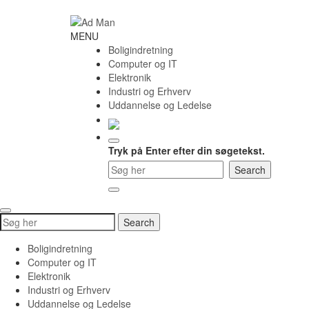
Skip
to
content
Ad
MENU
Man
Boligindretning
Computer og IT
Elektronik
Industri og Erhverv
Uddannelse og Ledelse
Tryk på Enter efter din søgetekst.
Search
Search
for:
Boligindretning
Computer og IT
Elektronik
Industri og Erhverv
Uddannelse og Ledelse