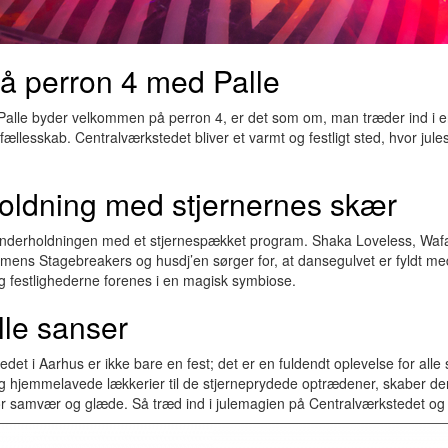
å perron 4 med Palle
alle byder velkommen på perron 4, er det som om, man træder ind i e
ællesskab. Centralværkstedet bliver et varmt og festligt sted, hvor jul
oldning med stjernernes skær
r underholdningen med et stjernespækket program. Shaka Loveless, Wa
mens Stagebreakers og husdj’en sørger for, at dansegulvet er fyldt med
g festlighederne forenes i en magisk symbiose.
alle sanser
det i Aarhus er ikke bare en fest; det er en fuldendt oplevelse for alle
g hjemmelavede lækkerier til de stjerneprydede optrædener, skaber den
 samvær og glæde. Så træd ind i julemagien på Centralværkstedet og 