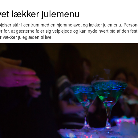
et lækker julemenu
rnøjelser står i centrum med en hjemmelavet og lækker julemenu. Pers
for, at gæsterne føler sig velplejede og kan nyde hvert bid af den fes
 vækker juleglæden til live.