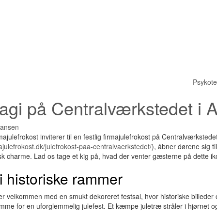
Psykoterapi i Årh
agi på Centralværkstedet i 
Hansen
julefrokost inviterer til en festlig firmajulefrokost på Centralværkstede
ajulefrokost.dk/julefrokost-paa-centralvaerkstedet/
), åbner dørene sig ti
sk charme. Lad os tage et kig på, hvad der venter gæsterne på dette ik
i historiske rammer
r velkommen med en smukt dekoreret festsal, hvor historiske billeder o
me for en uforglemmelig julefest. Et kæmpe juletræ stråler i hjørnet og