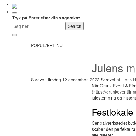
Tryk på Enter efter din søgetekst.
POPULÆRT NU
Julens m
Skrevet: tirsdag 12 december, 2023
Skrevet af:
Jens 
Når Grunk Event & Firma
(
https://grunkeventfirm
julestemning og histori
Festlokale 
Centralværkstedet byde
skaber den perfekte ram
alle gæster.