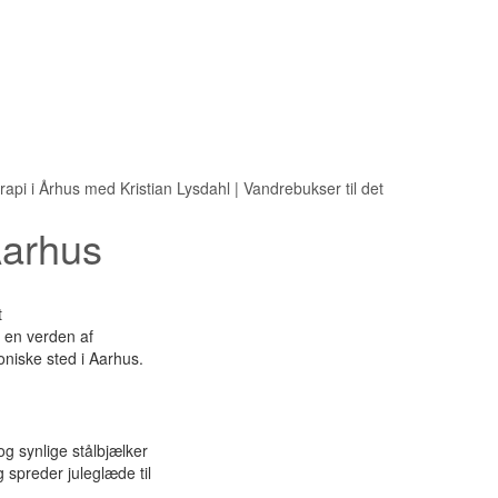
us med Kristian Lysdahl
|
Vandrebukser til det aktive udeliv
|
Bæredygtige
Aarhus
t
l en verden af
oniske sted i Aarhus.
g synlige stålbjælker
 spreder juleglæde til