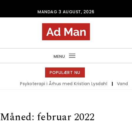
Skip to content
MANDAG 3 AUGUST, 2026
Ad Man
MENU
Toggle
navigation
POPULÆRT NU
Psykoterapi i Århus med Kristian Lysdahl
|
Vandrebuks
Måned:
februar 2022