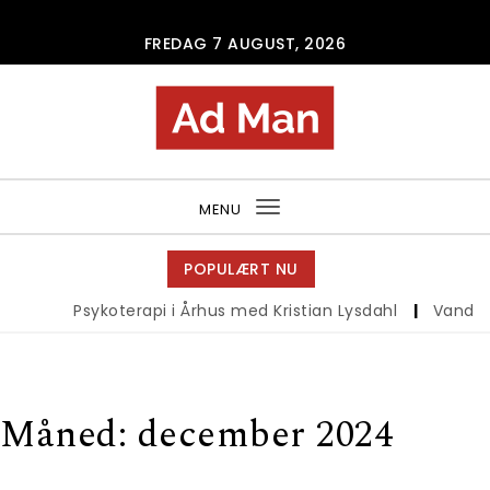
Skip to content
FREDAG 7 AUGUST, 2026
Ad Man
MENU
Toggle
navigation
POPULÆRT NU
Psykoterapi i Århus med Kristian Lysdahl
|
Vandrebuks
Måned:
december 2024